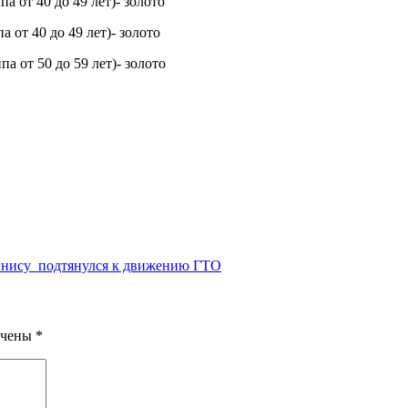
 от 40 до 49 лет)- золото
от 40 до 49 лет)- золото
 от 50 до 59 лет)- золото
ннису подтянулся к движению ГТО
ечены
*