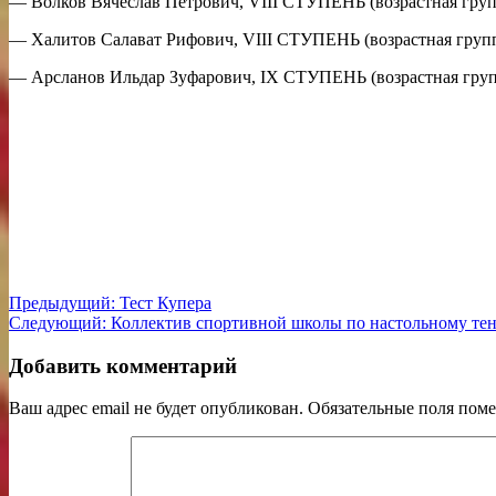
— Волков Вячеслав Петрович, VIII СТУПЕНЬ (возрастная группа
— Халитов Салават Рифович, VIII СТУПЕНЬ (возрастная группа 
— Арсланов Ильдар Зуфарович, IX СТУПЕНЬ (возрастная группа
Навигация
Предыдущая
Предыдущий:
Тест Купера
Следующая
запись:
Следующий:
Коллектив спортивной школы по настольному те
по
запись:
записям
Добавить комментарий
Ваш адрес email не будет опубликован.
Обязательные поля пом