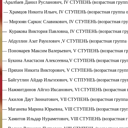
-Аралбаев Данил Русланович, IV СТУПЕНЬ (возрастная группа о
— Храмцов Никита Ильич, IV СТУПЕНЬ (возрастная группа от 1
— Мирзоян Саркис Славикович, IV СТУПЕНЬ (возрастная группа
—
Куракова Виктория Павловна, IV СТУПЕНЬ (возрастная групп
— Абдуллин Азат Рауилович ,V СТУПЕНЬ (возрастная группа от
— Пономарев Максим Валерьевич, V СТУПЕНЬ (возрастная груп
— Букина Анастасия Алексеевна,V СТУПЕНЬ (возрастная группа
— Пряхин Никита Викторович, V СТУПЕНЬ (возрастная группа о
— Байгутлин Айдар Ильгизович, V СТПУНЕЬ (возрастная группа
— Нажмитдинов Айгиз Иксанович, VI СТУПЕНЬ (возрастная гру
— Акилов Даут Зиннатович, VII СТУПЕНЬ (возрастная группа от
— Маганева Марина Юрьевна, VIII СТУПЕНЬ (возрастная группа
— Хамитов Ильдар Нураметович, VIII СТУПЕНЬ (возрастная гру